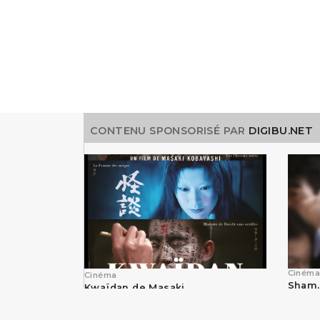
CONTENU SPONSORISÉ PAR
DIGIBU.NET
Cinéma
Cinéma
Sham,
Kwaïdan de Masaki
Takas
Kobayashi restauré en
salles
4k
septe