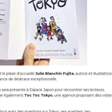
e plaisir d’accueillir
Julie Blanchin Fujita
, autrice et illustratric
ance de dédicace exceptionnelle.
ita sera présente à Espace Japon pour rencontrer ses lecteurs.
irige également
Toc Toc Tokyo
, une agence proposant des visite
us avez des questions sur Tokyo, ses quartiers, ses