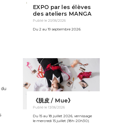
EXPO par les élèves
des ateliers MANGA
Publié le 20/06/2026
Du 2 au 19 septembre 2026.
e du
《脱皮 / Mue》
Publié le 13/06/2026
s
Du 15 au 18 juillet 2026, vernissage
le mercredi 15 juillet (18h-20h30).