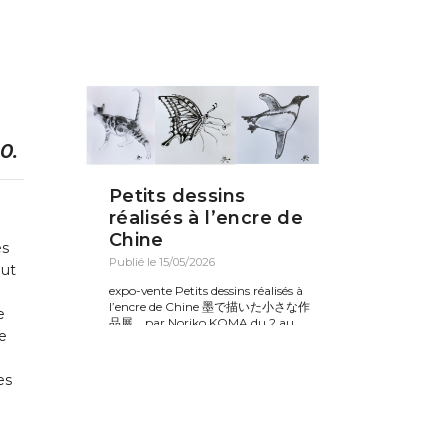
0.
Petits dessins
réalisés à l’encre de
Chine
ès
Publié le 15/05/2026
out
expo-vente Petits dessins réalisés à
l’encre de Chine 墨で描いた小さな作
e
品展 par Noriko KOMA du 2 au
de
20 juin 2026
es