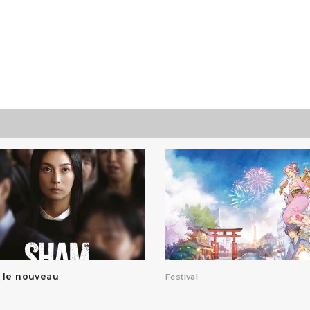
 le nouveau
Festival
hi Miike en
Japan Expo Paris 2026
 le 16
mbre 2026