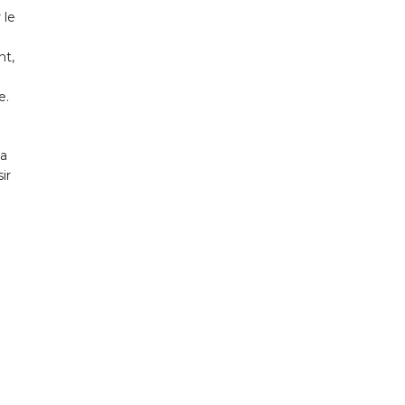
 le
nt,
e.
la
ir