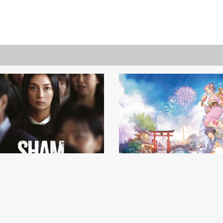
 le nouveau
Festival
hi Miike en
Japan Expo Paris 2026
 le 16
mbre 2026