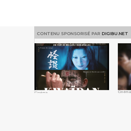
CONTENU SPONSORISÉ PAR
DIGIBU.NET
Cinéma
Cinéma
Sham,
Kwaïdan de Masaki
Takas
Kobayashi restauré en
salles
4k
septe