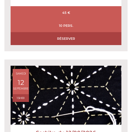
45 €
10 PERS.
RÉSERVER
SAMEDI
12
SEPTEMBRE
15H00