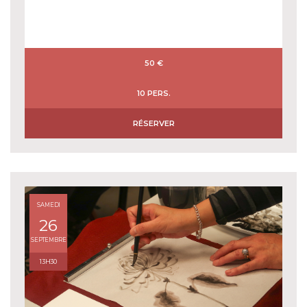
50 €
10 PERS.
RÉSERVER
SAMEDI
26
SEPTEMBRE
13H30