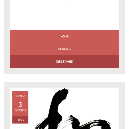
45 €
10 PERS.
RÉSERVER
SAMEDI
3
OCTOBRE
14H00