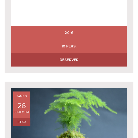
20 €
10 PERS.
RÉSERVER
SAMEDI
26
SEPTEMBRE
16H00