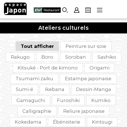
Skip
to
content
Ateliers culturels
Tout afficher
Peinture sur soie
Rakugo
Boro
Soroban
Sashiko
Kitsuké - Port de kimono
Origami
Tsumami zaiku
Estampe japonaise
Sumi-é
Ikebana
Dessin-Manga
Gamaguchi
Furoshiki
Kumiko
Calligraphie
Reliure japonaise
Kokedama
Ébénisterie
Kintsugi