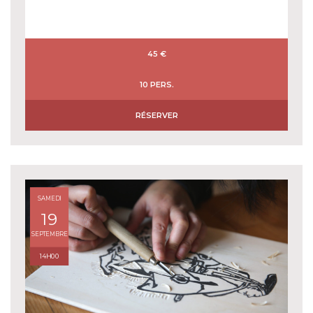
45 €
10 PERS.
RÉSERVER
SAMEDI
19
SEPTEMBRE
14H00