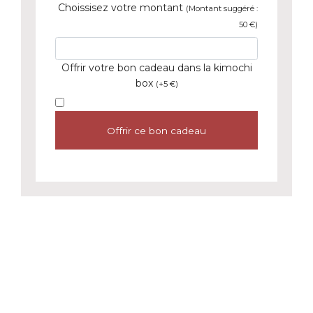
Quantité
Choissisez votre montant
(Montant suggéré :
50 €)
Offrir votre bon cadeau dans la kimochi
box
(+5 €)
Offrir ce bon cadeau