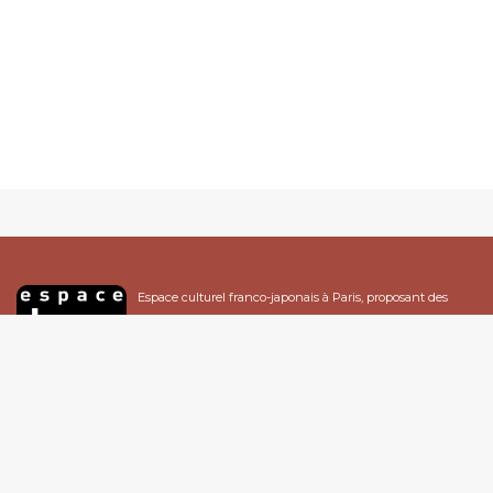
Espace culturel franco-japonais à Paris, proposant des
ateliers culturels, cours de cuisine, cours de japonais,
expositions...
Espace Japon
12 Rue de Nancy, 75010 Paris - France
Tél : 01 47 00 77 47
Email :
infos@espacejapon.com
Ouvert au public : du mardi au vendredi de 13h à 19h, le samedi de 13h à 18h