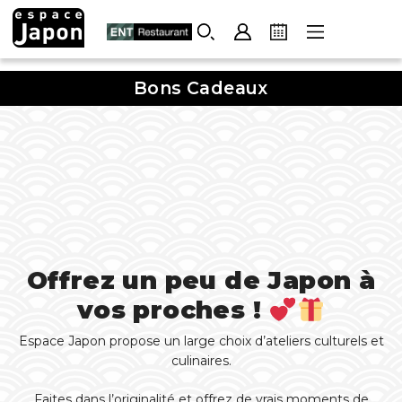
Skip
to
content
Bons Cadeaux
Offrez un peu de Japon à
vos proches !
Espace Japon propose un large choix d’ateliers culturels et
culinaires.
Faites dans l’originalité et offrez de vrais moments de