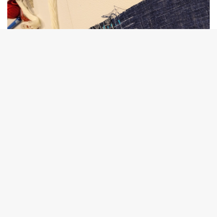
L’atelier boro : on vous explique
Publié le 05/08/2026
On vous fait découvrir le boro, et notre tout nouvel atelier boro
!
Les expositions du mois de