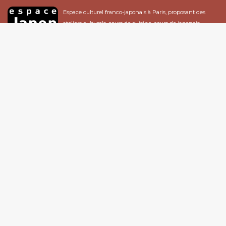
Espace culturel franco-japonais à Paris, proposant des
ateliers culturels, cours de cuisine, cours de japonais,
expositions...
Espace Japon
12 Rue de Nancy, 75010 Paris - France
Tél : 01 47 00 77 47
Email :
infos@espacejapon.com
Ouvert au public : du mardi au vendredi de 13h à 19h, le samedi de 13h à 18h
> Se rendre à Espace Japon
La newsletter d'Espace Japon
Soyez au courant des nouveautés pour ne rien manquer !
S'INSCRIRE