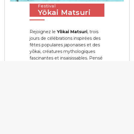
Festival
Yōkai Matsuri
Rejoignez le
Yōkai Matsuri
, trois
jours de célébrations inspirées des
fêtes populaires japonaises et des
yōkai, créatures mythologiques
fascinantes et insaisissables. Pensé
par Maïa Barouh, chanteuse, multi-
instrumentiste, auteur compositeur
et arrangeuse franco-japonaise, ce
nouveau festival viendra ensorceler
La Petite Halle de la Villette les 31
mai, 28 juin et 28 juillet 2026.
Au programme :
En journée
, échoppes
japonaises et ateliers