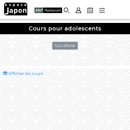
Skip
to
content
Cours pour adolescents
Tout afficher
Afficher les cours