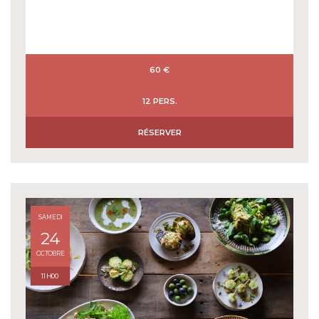
60 €
12 PERS.
RÉSERVER
SAMEDI
24
OCTOBRE
11H00