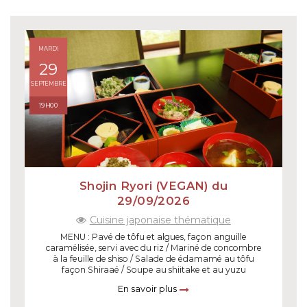
MARDI
29
SEPTEMBRE
19H00
Shojin Ryori (VEGAN) du
29/09/2026
Cuisine japonaise thématique
MENU : Pavé de tôfu et algues, façon anguille
caramélisée, servi avec du riz / Mariné de concombre
à la feuille de shiso / Salade de édamamé au tôfu
façon Shiraaé / Soupe au shiitake et au yuzu
En savoir plus