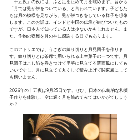
「十五夜」の夜には、ふと足を止めて月を眺めます。昔から
「月では兎が餅をついている」と言われています。子どもた
ちは月の模様を見ながら、兎が餅つきをしている様子を想像
します。このお話は、インドと中国の伝承が結びついたもの
ですが、日本人で知っている人は少ないかもしれません。ま
た、作物の収穫を月の神に感謝する日でもあります。
このアトリエでは、うさぎの練り切りと月見団子を作りま
す。練り切りとは茶席で用いられる上生菓子の一つです。月
見団子はこし餡を巻きつけて里芋に見立てる関西風にしても
いいですし、月に見立てて丸くして積み上げて関東風にして
も構いません。
2026年の十五夜は9月25日です。ぜひ、日本の伝統的な和菓
子作りを体験し、空に輝く月を眺めてみてはいかがでしょう
か？