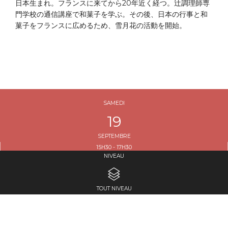
日本生まれ。フランスに来てから20年近く経つ。辻調理師専
門学校の通信講座で和菓子を学ぶ。その後、日本の行事と和
菓子をフランスに広めるため、雪月花の活動を開始。
SAMEDI
19
SEPTEMBRE
15H30 - 17H30
NIVEAU
DURÉE : 2H00
TOUT NIVEAU