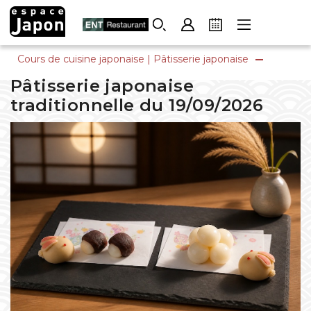
Skip
to
content
Cours de cuisine japonaise
|
Pâtisserie japonaise
Pâtisserie japonaise
traditionnelle du 19/09/2026