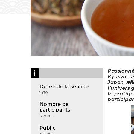
Passionnée
Kyusyu, u
Japon,
Ri
Durée de la séance
l’univers 
1h30
la pratiqu
participan
Nombre de
participants
12 pers.
Public
+ 12 ans