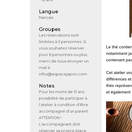
Langue
francais
Groupes
Les réservations sont
limitées à 5 personnes. Si
Le thé contien
vous souhaitez réserver
notamment jap
pour 6 personnes ou plus,
contenant pas
merci de nous envoyer un
mail à
Cet atelier v
infos@espacejapon.com.
différences e
Notes
thés représe
Pour les moins de 13 ans :
et également 
possibilité de participer à
l'atelier à condition d'être
accompagné d'un parent.
ATTENTION !
L'accompagnant doit
réserver sa propre place