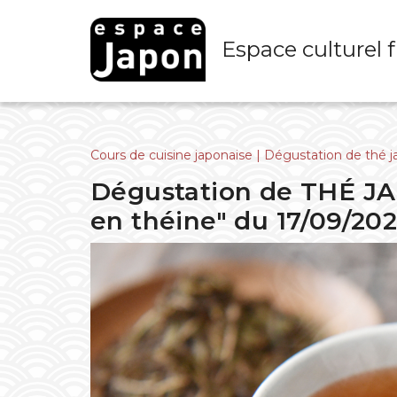
Skip
to
Espace culturel 
content
Cours de cuisine japonaise
|
Dégustation de thé j
Dégustation de THÉ JA
en théine" du 17/09/20