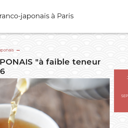
franco-japonais à Paris
aponais
PONAIS "à faible teneur
26
SE