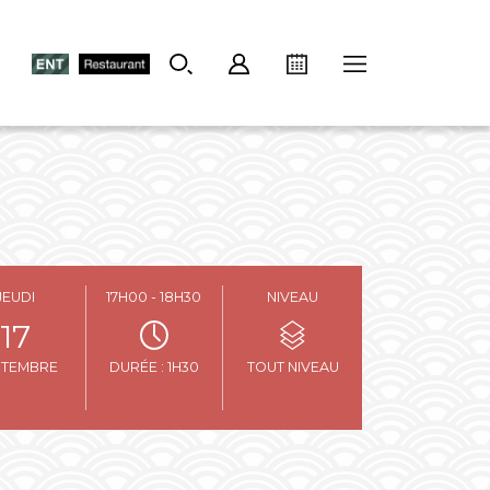
JEUDI
17H00 - 18H30
NIVEAU
17
PTEMBRE
DURÉE : 1H30
TOUT NIVEAU