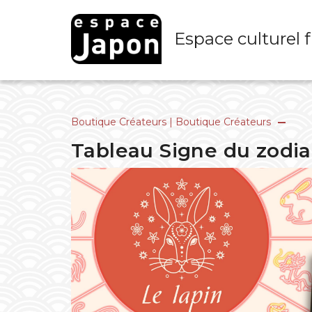
Skip
to
Espace culturel 
content
Boutique Créateurs
|
Boutique Créateurs
Tableau Signe du zodi