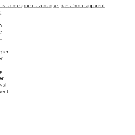
bleaux du signe du zodiaque (dans l’ordre apparent
:
n
re
uf
glier
en
q
ge
ier
val
pent