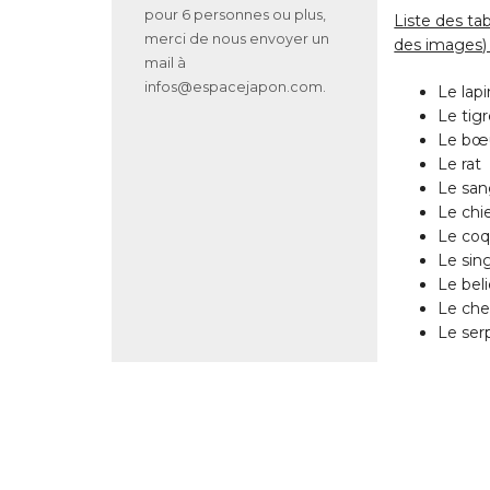
pour 6 personnes ou plus,
Liste des ta
merci de nous envoyer un
des images) 
mail à
infos@espacejapon.com.
Le lapi
Le tig
Le bœ
Le rat
Le san
Le chi
Le co
Le sin
Le bel
Le che
Le ser