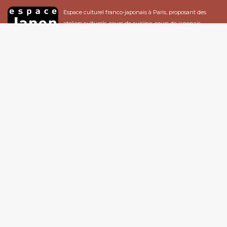
Espace culturel franco-japonais à Paris, proposant des
ateliers culturels, cours de cuisine, cours de japonais,
expositions...
Espace Japon
12 Rue de Nancy, 75010 Paris - France
Tél : 01 47 00 77 47
Email :
infos@espacejapon.com
Ouvert au public : du mardi au vendredi de 13h à 19h, le samedi de 13h à 18h
> Se rendre à Espace Japon
La newsletter d'Espace Japon
Soyez au courant des nouveautés pour ne rien manquer !
S'INSCRIRE